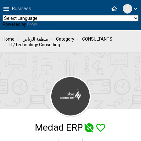
menu
home
Business
expand_more
Powered by
Translate
Home
منطقة الرياض
Category
CONSULTANTS
IT/Technology Consulting
Medad ERP
unpublished
favorite_border