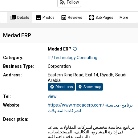
rss_feed
Follow
library_books
image
preview
pages
Details
Photos
Reviews
Sub Pages
More
Medad ERP
Medad ERP
favorite_border
Category:
IT/Technology Consulting
Business Type:
Corporation
Address:
Eastern Ring Road, Exit 14, Riyadh, Saudi
Arabia
directions
location_on
Directions
Show map
Tel:
view
Website:
https://www.medaderp.com/برنامج-محاسبة-
لشركات-المقاولات
Description:
برنامج محاسبة مخصص لشركات المقاولات يساعد
في إدارة المشاريع، التكاليف، المستخلصات،
والرواتب بدقة واحترافية.