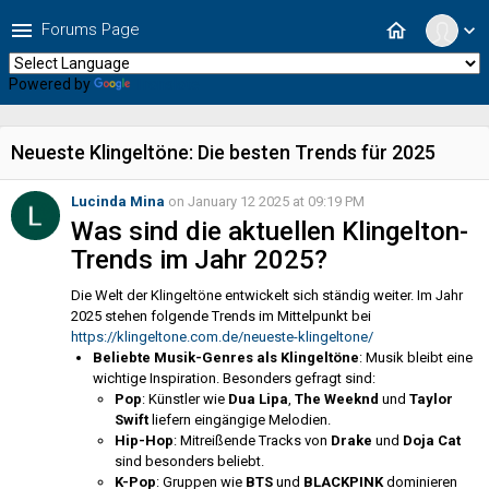
menu
home
Forums Page
expand_more
Powered by
Translate
Neueste Klingeltöne: Die besten Trends für 2025
Lucinda Mina
on January 12 2025 at 09:19 PM
Was sind die aktuellen Klingelton-
Trends im Jahr 2025?
Die Welt der Klingeltöne entwickelt sich ständig weiter. Im Jahr
2025 stehen folgende Trends im Mittelpunkt bei
https://klingeltone.com.de/neueste-klingeltone/
Beliebte Musik-Genres als Klingeltöne
: Musik bleibt eine
wichtige Inspiration. Besonders gefragt sind:
Pop
: Künstler wie
Dua Lipa
,
The Weeknd
und
Taylor
Swift
liefern eingängige Melodien.
Hip-Hop
: Mitreißende Tracks von
Drake
und
Doja Cat
sind besonders beliebt.
K-Pop
: Gruppen wie
BTS
und
BLACKPINK
dominieren