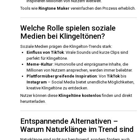
inspirieren Millionen von Nutzern weltweit.
Tools wie
Ringtone Maker
vereinfachen den Prozess erheblich.
Welche Rolle spielen soziale
Medien bei Klingeltönen?
Soziale Medien prägen die Klingelton-Trends stark:
Einfluss von TikTok
: Virale Sounds und kurze Clips sind
perfekt für Klingeltöne.
Meme-Kultur
: Humorvolle und einprägsame Inhalte, die
Millionen von Nutzern ansprechen, werden immer beliebter.
Plattformübergreifende Inspiration
: Von
TikTok
bis
Instagram
– Social Media bietet unendliche Möglichkeiten,
kreative Klingeltöne zu entdecken.
Nutzer können diese
Klingeltöne kostenlos
finden und direkt
herunterladen.
Entspannende Alternativen –
Warum Naturklänge im Trend sind
Naturklänge sind nicht nur beruhigend, sondern fördern auch