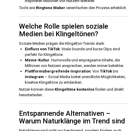
inspirieren Millionen von Nutzern weltweit.
Tools wie
Ringtone Maker
vereinfachen den Prozess erheblich.
Welche Rolle spielen soziale
Medien bei Klingeltönen?
Soziale Medien prägen die Klingelton-Trends stark:
Einfluss von TikTok
: Virale Sounds und kurze Clips sind
perfekt für Klingeltöne.
Meme-Kultur
: Humorvolle und einprägsame Inhalte, die
Millionen von Nutzern ansprechen, werden immer beliebter.
Plattformübergreifende Inspiration
: Von
TikTok
bis
Instagram
– Social Media bietet unendliche Möglichkeiten,
kreative Klingeltöne zu entdecken.
Nutzer können diese
Klingeltöne kostenlos
finden und direkt
herunterladen.
Entspannende Alternativen –
Warum Naturklänge im Trend sind
Naturklänge sind nicht nur beruhigend, sondern fördern auch