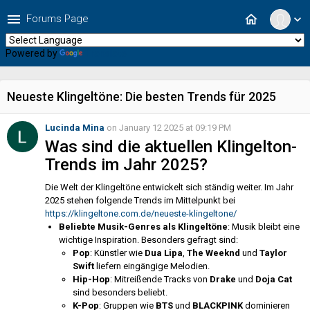
menu
home
Forums Page
expand_more
Powered by
Translate
Neueste Klingeltöne: Die besten Trends für 2025
Lucinda Mina
on January 12 2025 at 09:19 PM
Was sind die aktuellen Klingelton-
Trends im Jahr 2025?
Die Welt der Klingeltöne entwickelt sich ständig weiter. Im Jahr
2025 stehen folgende Trends im Mittelpunkt bei
https://klingeltone.com.de/neueste-klingeltone/
Beliebte Musik-Genres als Klingeltöne
: Musik bleibt eine
wichtige Inspiration. Besonders gefragt sind:
Pop
: Künstler wie
Dua Lipa
,
The Weeknd
und
Taylor
Swift
liefern eingängige Melodien.
Hip-Hop
: Mitreißende Tracks von
Drake
und
Doja Cat
sind besonders beliebt.
K-Pop
: Gruppen wie
BTS
und
BLACKPINK
dominieren