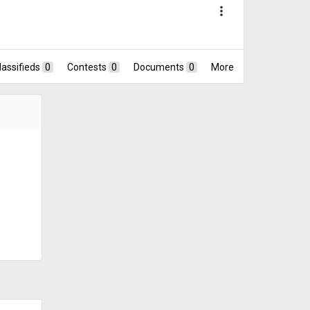
more_vert
lassifieds
0
Contests
0
Documents
0
More