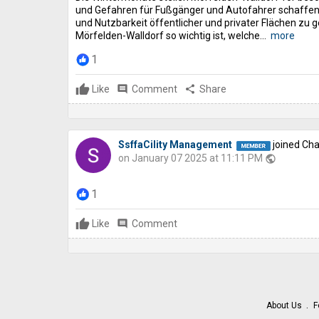
und Gefahren für Fußgänger und Autofahrer schaffen. E
und Nutzbarkeit öffentlicher und privater Flächen zu g
Mörfelden-Walldorf so wichtig ist, welche...
more
1
Like
comment
Comment
share
Share
SsffaCility Management
joined Cha
on January 07 2025 at 11:11 PM
public
1
Like
comment
Comment
About Us
F