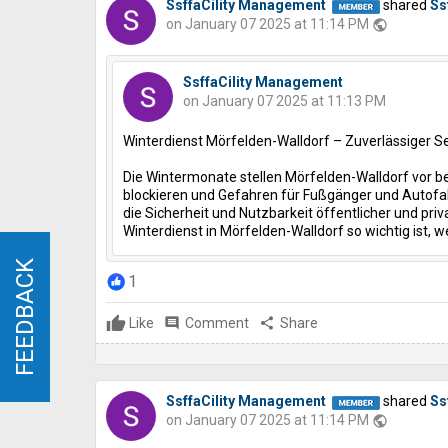
SsffaCility Management
shared
Ss
on January 07 2025 at 11:14 PM
public
SsffaCility Management
on January 07 2025 at 11:13 PM
Winterdienst Mörfelden-Walldorf – Zuverlässiger Ser
Die Wintermonate stellen Mörfelden-Walldorf vor
blockieren und Gefahren für Fußgänger und Autofahr
die Sicherheit und Nutzbarkeit öffentlicher und pri
Winterdienst in Mörfelden-Walldorf so wichtig ist, w
FEEDBACK
FEEDBACK
1
Like
comment
Comment
share
Share
SsffaCility Management
shared
Ss
on January 07 2025 at 11:14 PM
public