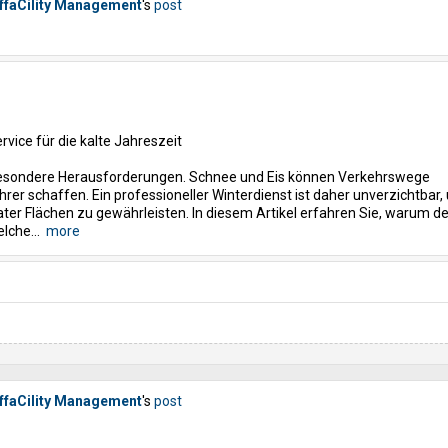
ffaCility Management
's
post
vice für die kalte Jahreszeit
 besondere Herausforderungen. Schnee und Eis können Verkehrswege
er schaffen. Ein professioneller Winterdienst ist daher unverzichtbar,
vater Flächen zu gewährleisten. In diesem Artikel erfahren Sie, warum de
elche...
more
ffaCility Management
's
post