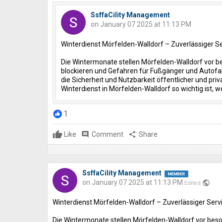
SsffaCility Management
on January 07 2025 at 11:13 PM
Winterdienst Mörfelden-Walldorf – Zuverlässiger Ser
Die Wintermonate stellen Mörfelden-Walldorf vor
blockieren und Gefahren für Fußgänger und Autofahr
die Sicherheit und Nutzbarkeit öffentlicher und pri
Winterdienst in Mörfelden-Walldorf so wichtig ist, w
1
Like
comment
Comment
share
Share
SsffaCility Management
on January 07 2025 at 11:13 PM
public
Edited
Winterdienst Mörfelden-Walldorf – Zuverlässiger Servi
Die Wintermonate stellen Mörfelden-Walldorf vor be