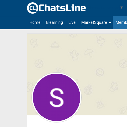
Select Language
▼
arrow_drop_down
Home
Elearning
Live
MarketSquare
Memb